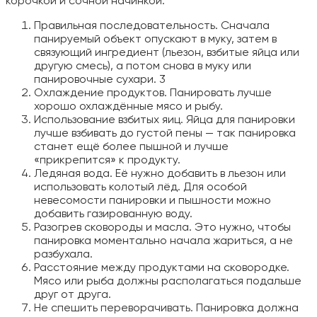
корочкой и сочной начинкой.
Правильная последовательность. Сначала
панируемый объект опускают в муку, затем в
связующий ингредиент (льезон, взбитые яйца или
другую смесь), а потом снова в муку или
панировочные сухари. 3
Охлаждение продуктов. Панировать лучше
хорошо охлаждённые мясо и рыбу.
Использование взбитых яиц. Яйца для панировки
лучше взбивать до густой пены — так панировка
станет ещё более пышной и лучше
«прикрепится» к продукту.
Ледяная вода. Её нужно добавить в льезон или
использовать колотый лёд. Для особой
невесомости панировки и пышности можно
добавить газированную воду.
Разогрев сковороды и масла. Это нужно, чтобы
панировка моментально начала жариться, а не
разбухала.
Расстояние между продуктами на сковородке.
Мясо или рыба должны располагаться подальше
друг от друга.
Не спешить переворачивать. Панировка должна