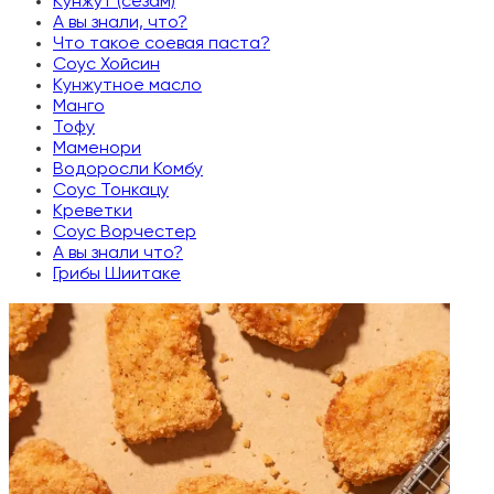
Кунжут (сезам)
А вы знали, что?
Что такое соевая паста?
Соус Хойсин
Кунжутное масло
Манго
Тофу
Маменори
Водоросли Комбу
Соус Тонкацу
Креветки
Соус Ворчестер
А вы знали что?
Грибы Шиитаке