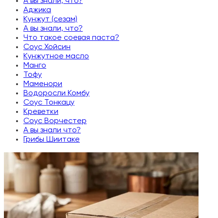
А вы знали, что?
Аджика
Кунжут (сезам)
А вы знали, что?
Что такое соевая паста?
Соус Хойсин
Кунжутное масло
Манго
Тофу
Маменори
Водоросли Комбу
Соус Тонкацу
Креветки
Соус Ворчестер
А вы знали что?
Грибы Шиитаке