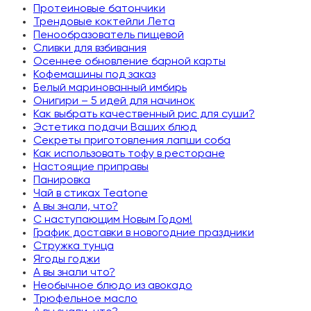
Протеиновые батончики
Трендовые коктейли Лета
Пенообразователь пищевой
Сливки для взбивания
Осеннее обновление барной карты
Кофемашины под заказ
Белый маринованный имбирь
Онигири – 5 идей для начинок
Как выбрать качественный рис для суши?
Эстетика подачи Ваших блюд
Секреты приготовления лапши соба
Как использовать тофу в ресторане
Настоящие приправы
Панировка
Чай в стиках Teatone
А вы знали, что?
С наступающим Новым Годом!
График доставки в новогодние праздники
Стружка тунца
Ягоды годжи
А вы знали что?
Необычное блюдо из авокадо
Трюфельное масло