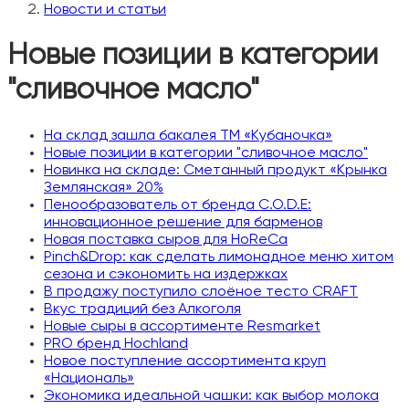
Новости и статьи
Новые позиции в категории
"сливочное масло"
На склад зашла бакалея ТМ «Кубаночка»
Новые позиции в категории "сливочное масло"
Новинка на складе: Сметанный продукт «Крынка
Землянская» 20%
Пенообразователь от бренда C.O.D.E:
инновационное решение для барменов
Новая поставка сыров для HoReCa
Pinch&Drop: как сделать лимонадное меню хитом
сезона и сэкономить на издержках
В продажу поступило слоёное тесто CRAFT
Вкус традиций без Алкоголя
Новые сыры в ассортименте Resmarket
PRO бренд Hochland
Новое поступление ассортимента круп
«Националь»
Экономика идеальной чашки: как выбор молока